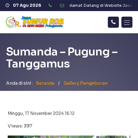
SEWU REZEKI"
07 Agu 2026
Selamat Datang di Website Jasa Sumur Bor Prin
Call
Home
Me!
Sumanda – Pugung –
Telah Dikerjakan
Tanggamus
Galeri Pengeboran
Armada
Anda di sini :
Beranda
/
Gallery Pengeboran
Gallery
Profil
Minggu, 17 November 2024 16:12
Views: 397