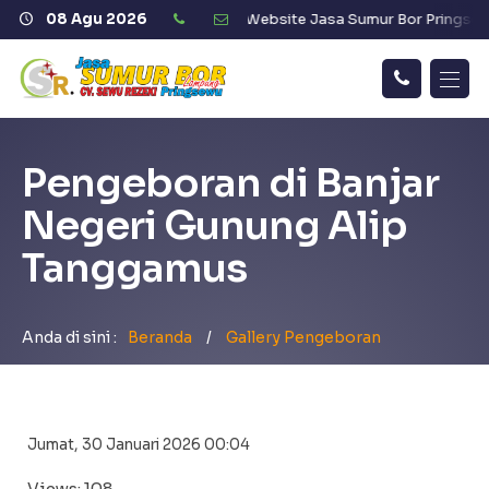
elamat Datang di Website Jasa Sumur Bor Pringsewu "CV. SEWU RE
08 Agu 2026
Call
Home
Me!
Pengeboran di Banjar
Telah Dikerjakan
Negeri Gunung Alip
Galeri Pengeboran
Tanggamus
Armada
Anda di sini :
Beranda
/
Gallery Pengeboran
Gallery
Profil
Jumat, 30 Januari 2026 00:04
Views: 108