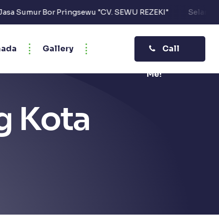
ewu "CV. SEWU REZEKI"
Selamat Datang di Website Jas
ada
Gallery
Call
Me!
g Kota