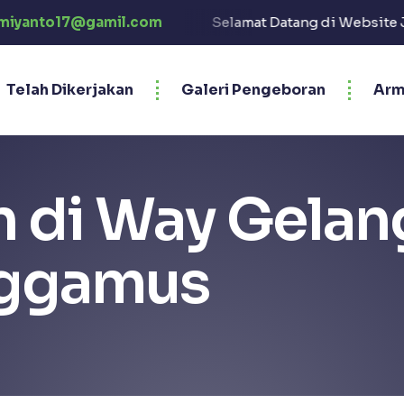
I"
miyanto17@gamil.com
Selamat Datang di Website Jasa Sumur Bor Prings
Telah Dikerjakan
Galeri Pengeboran
Arm
 di Way Gelan
nggamus