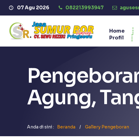
ang di Website Jasa Sumur Bor Pringsewu "CV. SEWU REZEK
07 Agu 2026
082213993947
aguses
Home
Profil
Pengeboran
Agung, Ta
Anda di sini :
Beranda
/
Gallery Pengeboran