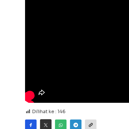
Dilihat ke :
146