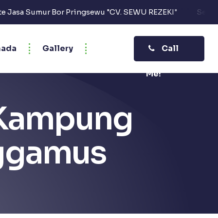
ngsewu "CV. SEWU REZEKI"
Selamat Datang di Website
ada
Gallery
Call
Me!
 (Kampung
nggamus