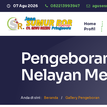
 Datang di Website Jasa Sumur Bor Pringsewu "CV. SEWU R
07 Agu 2026
082213993947
aguses
Home
Profil
Pengeboran
Nelayan Me
Anda di sini :
Beranda
/
Gallery Pengeboran