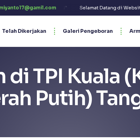
EZEKI"
miyanto17@gamil.com
Selamat Datang di Website Jasa Sumur Bor Pri
Telah Dikerjakan
Galeri Pengeboran
Arm
 di TPI Kuala
rah Putih) Ta