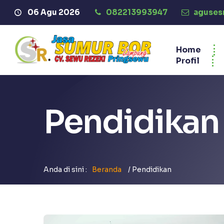
06 Agu 2026
082213993947
Selamat Datang di We
aguses
Home
Profil
Pendidikan
Anda di sini :
Beranda
/
Pendidikan