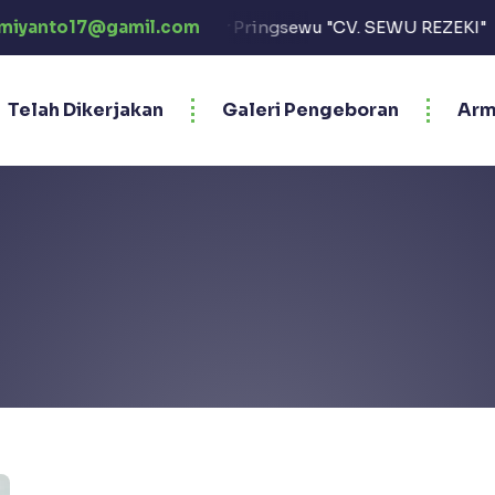
bsite Jasa Sumur Bor Pringsewu "CV. SEWU REZEKI"
miyanto17@gamil.com
Se
Telah Dikerjakan
Galeri Pengeboran
Arm