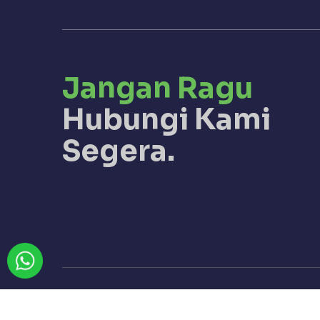
Jangan Ragu
Hubungi Kami
Segera.
Jasa Sumur Bor Pringsewu (CV. SEWU REZEK