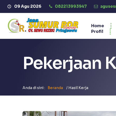
09 Agu 2026
Selamat Datang di Website Jasa Su
082213993947
aguses
Home
Profil
Pekerjaan 
Anda di sini :
Beranda
/
Hasil Kerja