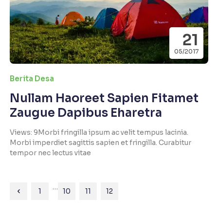
21
05/2017
Berita Desa
Nullam Haoreet Sapien Fitamet
Zaugue Dapibus Eharetra
Views: 9Morbi fringilla ipsum ac velit tempus lacinia.
Morbi imperdiet sagittis sapien et fringilla. Curabitur
tempor nec lectus vitae
…
1
10
11
12